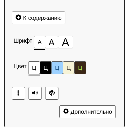
К содержанию
А
Шрифт
А
А
Цвет
Ц
Ц
Ц
Ц
Ц
Дополнительно