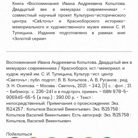
Книга «Воспоминания Ивана Андреевича Копытова.
Двадцатый век в мемуарах современника» -
совместный научный проект Культурно-исторического
центра «Свѣточъ» и Красноборского историко-
мемориального и художественного музея имени С. И.
Тупицына. Издание подготовлено в рамках книг
«Золотой серии».
Воспоминания Ивана Андреевича Копытова. Двадцатый век в
мемуарах современника / Красноборск. ист.-мемориал. и
худож. музей им. С. И. Тупицына, Культур.-ист. центр
«Светочъ» ; публ. подгот.: В. В. Копытков , А. В. Русанов ; ред.
Э. Н. Осипова. - Москва : Светочъ, 2021. - 242, [1] с. : фот. ; 21.
- Библиогр.: с. 236-241 и в подстроч. примеч. - ISBN 978-5-
906945-65-5 (в пер.) : 390.00 р. - Текст :
непосредственный. Примечания о происхождении: Экз.
1524257 : Копытков Василий Викентьевич. Экз. 1525758 :
Копытков Василий Викентьевич. Есть автограф: Экз. 1525758 :
Копытков, Василий Викентьевич
Поделиться