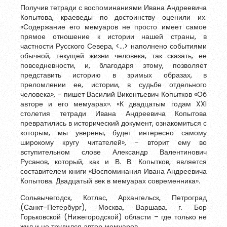
Получив тетради с воспоминаниями Ивана Андреевича
Копытова, краеведы по достоинству оценили их.
«Содержание его мемуаров не просто имеет самое
прямое отношение к истории нашей страны, в
частности Русского Севера, <…> наполнено событиями
обычной, текущей жизни человека, так сказать, ее
повседневности, и, благодаря этому, позволяет
представить историю в зримых образах, в
преломлении ее, истории, в судьбе отдельного
человека», - пишет Василий Викентьевич Копытков «Об
авторе и его мемуарах». «К двадцатым годам XXI
столетия тетради Ивана Андреевича Копытова
превратились в исторический документ, ознакомиться с
которым, мы уверены, будет интересно самому
широкому кругу читателей», - вторит ему во
вступительном слове Александр Валентинович
Русанов, который, как и В. В. Копытков, является
составителем книги «Воспоминания Ивана Андреевича
Копытова. Двадцатый век в мемуарах современника».
Сольвычегодск, Котлас, Архангельск, Петроград
(Санкт-Петербург), Москва, Варшава, г. Бор
Горьковской (Нижегородской) области – где только не
жил и не трудился автор мемуаров.