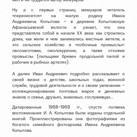
Ну а с первых страниц мемуаров читатель
«перенесется» на малую родину Ивана
Андреевича Копытова – в деревню Копытовскую
Афанасьевской волости и узнает, что она
представляла собой в начале XX века: как строились
дома, как жили и чем занимались местные жители, а
это сельское хозяйство и «побочные промыслы»:
лесозаготовки, смолокурение, а также отхожие
промыслы (пильщики бревен продольной пилой и
рабочие в рыбных артелях).
А далее Иван Андреевич подробно рассказывает о
своей жизни: о детстве, школьных годах, военной
службе, трудовой деятельности и о своем увлечении –
коллекционировании почтовых марок и денежных
знаков; о семье, друзьях, знакомых, сослуживцах…
Датированные 1968-1969 гг., спустя полвека
воспоминания И. А. Копытова были изданы отдельной
книгой. Проиллюстрированы они фотографиями из
богатого семейного фотоархива Ивана Андреевича
Копытова.