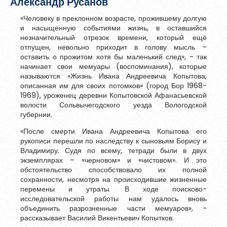
Александр Русанов
Обновить
«Человеку в преклонном возрасте, прожившему долгую
и насыщенную событиями жизнь, в оставшийся
незначительный отрезок времени, который ещё
Я согласен на обработку
персональных данных
отпущен, невольно приходит в голову мысль –
Я согласен с
правилами использования материалов
,
оставить о прожитом хотя бы маленький след», - так
размещённых на портале.
начинает свои мемуары (воспоминания), которые
называются «Жизнь Ивана Андреевича Копытова,
описанная им для своих потомков» (город Бор 1968-
1969), уроженец деревни Копытовской Афанасьевской
Зарегистрироваться
волости Сольвычегодского уезда Вологодской
губернии.
«После смерти Ивана Андреевича Копытова его
рукописи перешли по наследству к сыновьям Борису и
Уже зарегистрированы?
Войти
Владимиру. Судя по всему, тетради были в двух
экземплярах – «черновом» и «чистовом». И это
обстоятельство способствовало их полной
сохранности, несмотря на происходившие жизненные
перемены и утраты. В ходе поисково-
исследовательской работы нам удалось вновь
объединить разрозненные части мемуаров», -
рассказывает Василий Викентьевич Копытков.