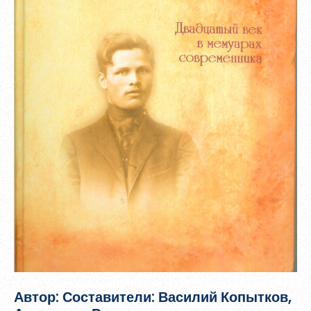
Зарегистрироваться
Библиотеки Верхнетоемской библиотечной системы
Документы
Противодействие коррупции
Любительские объединения
Пушкинская карта
Электронные коллекции
Пароль должен быть минимум 6 символов и содержать хотя
бы одну строчную букву, одну прописную букву, одну цифру
и один специальный символ.
Автор: Составители: Василий Копытков,