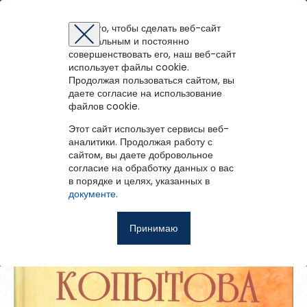
Верхнетоемская библиотечная система
Для того, чтобы сделать веб-сайт
оптимальным и постоянно
Восстановление пароля
Регистрация на портале
Авторизация
Вы успешно зарегистрированы!
совершенствовать его, наш веб-сайт
войти
или
зарегистрироваться
использует файлы cookie.
Для того чтобы получить доступ к полнотекстовым документам и
Зарегистрированные пользователи имеют доступ к
Вернуться назад
Продолжая пользоваться сайтом, вы
Перейти на портал
записям вебинаров необходимо авторизоваться.
методическим рекомендациям, сценариям мероприятий,
Если у вас еще нет учетной записи,
даете согласие на использование
зарегистрируйтесь.
Воспоминания Ивана Андреевича
библиографическим и другим полнотекстовым документам, а
файлов cookie.
Копытова
Ошибка регистрации.
Перезагрузите
страницу и попробуйте
также к записям вебинаров.
снова
Этот сайт использует сервисы веб-
Восстановить пароль
аналитики. Продолжая работу с
сайтом, вы даете добровольное
Главная
согласие на обработку данных о вас
в порядке и целях, указанных в
Введите эл.почту, привязанную к профилю на портале. На
События
документе
.
неё мы отправим ссылку для восстановления пароля.
Запомнить меня
О библиотеке
Принимаю
Войти
Советуем почитать
Ещё
Восстановить пароль
Фотоальбом