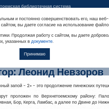
тоемская библиотечная система
 библиотеке
Советуем почитать
альным и постоянно совершенствовать его, наш веб-
ация на портале
сайтом, вы даете согласие на использование файло
тики. Продолжая работу с сайтом, вы даете доброво
овым
т доступ к методическим рекомендациям,
ях, указанных в
мо
документе
.
ким и другим полнотекстовым документам, а
 – 2
Принимаю
Ещё
тор: Леонид Невзоров
илю
 для
жный запой - 2» - это продолжение пинежских путеш
рут проложен по Верхнетоемскому району: Палов
ивная, Бор, Керга, Ламбас, а далее по Двине до Ниж