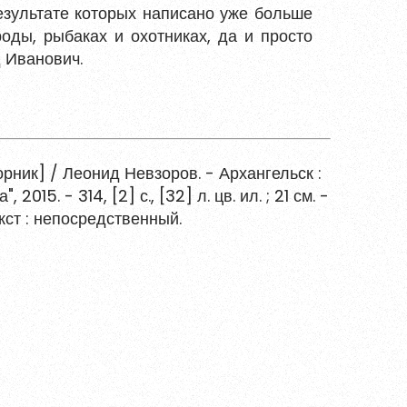
езультате которых написано уже больше
оды, рыбаках и охотниках, да и просто
д Иванович.
рник] / Леонид Невзоров. - Архангельск :
5. - 314, [2] с., [32] л. цв. ил. ; 21 см. -
екст : непосредственный.