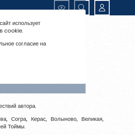
Ещё
сайт использует
в cookie.
льное согласие на
ествий автора.
а, Согра, Керас, Волыново, Великая,
ней Тоймы.