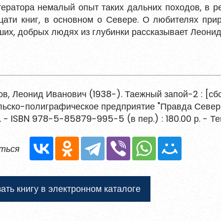
тератора немалый опыт таких дальних походов, в р
цати книг, в основном о Севере. О любителях прир
ших, добрых людях из глубинки рассказывает Леони
ться
 и содержать хотя бы одну строчную букву, одну
ециальный символ.
в, Леонид Иванович (1938-). Таежный запой-2 : [сбо
ьско-полиграфическое предприятие "Правда Севера", 201
Обновить
. - ISBN 978-5-85879-995-5 (в пер.) : 180.00 р. - Т
ных данных
ться
ния материалов
, размещённых на портале.
ать книгу в электронном каталоге
гистрироваться